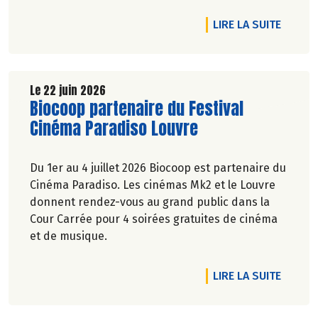
Marie-Pierre Chavel.
DE L'A
LIRE LA SUITE
Le 22 juin 2026
Lire la suite de l'article
Biocoop partenaire du Festival
Cinéma Paradiso Louvre
Du 1er au 4 juillet 2026 Biocoop est partenaire du
Cinéma Paradiso. Les cinémas Mk2 et le Louvre
donnent rendez-vous au grand public dans la
Cour Carrée pour 4 soirées gratuites de cinéma
et de musique.
DE L'A
LIRE LA SUITE