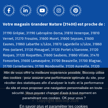
Votre magasin Grandeur Nature (31400) est proche de :
31190 Grépiac, 31190 Labruyère-Dorsa, 31810 Venerque, 31810
Vernet, 31270 Frouzins, 31600 Muret, 31600 Seysses, 31600
Eaunes, 31860 Labarthe s/Lèze, 31870 Lagardelle s/Lèze, 31860
Pins-Justaret, 31120 Pinsaguel, 31120 Portet s/Garonne, 31120
Roques, 31120 Roquettes, 31600 Saubens, 31860 Villate, 31470
Fonsorbes, 31600 Lamasquère, 31700 Beauzelle, 31700 Blagnac,
31700 Cornebarrieu, 31700 Mondonville, 31320 Aureville, 31320
Auzeville-Tolosane, 31650 Auzielle, 31320 Castanet-Tolosan, 31810
Afin de vous offrir la meilleure expérience possible, Biocoop utilise
Clermont-le-Fort, 31120 Goyrans, 31670 Labège
des cookies : pour assurer une performance optimale du site, pour
récolter des statistiques afin d'analyser le trafic et la performance
du site et vous proposer une navigation personnalisée en toute
sécurité. Vous pouvez changer d'avis à tout moment en
Biocoop.fr
Le réseau Biocoop
paramétrant vos cookies. OK pour vous ?
Copyright Biocoop 2026
En savoir plus et paramétrer les cookies