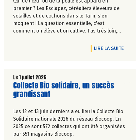
Qui de l'œuf ou de la poule est apparu en
premier ? Les Esclapez, céréaliers éleveurs de
volailles et de cochons dans le Tarn, s'en
moquent ! La question essentielle, c'est
comment on élève et on cultive. Pas très loin,
dans les vergers de la Ferme du Rouge-Gorge, on
est en phase. Comme dans les 19 magasins
DE L'A
LIRE LA SUITE
Biocoop du Grand Toulouse. Ceux-là et d'autres
producteurs jouent collectif pour développer et
structurer une agriculture bio paysanne sur leur
territoire. Nous y étions à la fin de l'hiver. Suivez-
Le 1 juillet 2026
Lire la suite de l'article
Collecte Bio solidaire, un succès
nous.
Pascale Solana.
grandissant
Les 12 et 13 juin derniers a eu lieu la Collecte Bio
Solidaire nationale 2026 du réseau Biocoop. En
2025 ce sont 572 collectes qui ont été organisées
par 551 magasins Biocoop.