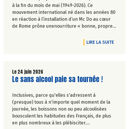
à la fin du mois de mai (1949-2026). Ce
mouvement international né dans les années 80
en réaction à l’installation d’un Mc Do au cœur
de Rome prône unenourriture « bonne, propre
et juste pour tous ».En hommage, nous
republions ici l’entretien qu’il avait accordé
DE L'AR
LIRE LA SUITE
àCulture Bioen 2018,et qui reste totalement
d'actualité.
Le 24 juin 2026
Lire la suite de l'article
Le sans alcool paie sa tournée !
Inclusives, parce qu'elles s'adressent à
(presque) tous à n'importe quel moment de la
journée, les boissons non ou peu alcoolisées
bousculent les habitudes des Français, de plus
en plus nombreux à les plébisciter.