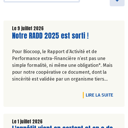
Le 9 juillet 2026
Lire la suite de l'article
Notre RADD 2025 est sorti !
Pour Biocoop, le Rapport d’Activité et de
Performance extra-Financière n’est pas une
simple formalité, ni même une obligation*. Mais
pour notre coopérative ce document, dont la
sincérité est validée par un organisme tiers
indépendant, est un acte de transparence vis-à-
vis de l'ensemble de nos parties prenantes
DE L'A
LIRE LA SUITE
(Paysan.ne.s Associé.e.s, magasins...) et de nos
clients. Il contient un condensé des avancées
réalisées par Biocoop dans l’objectif de rendre
accessible et désirable une bio exigeante.
Le 1 juillet 2026