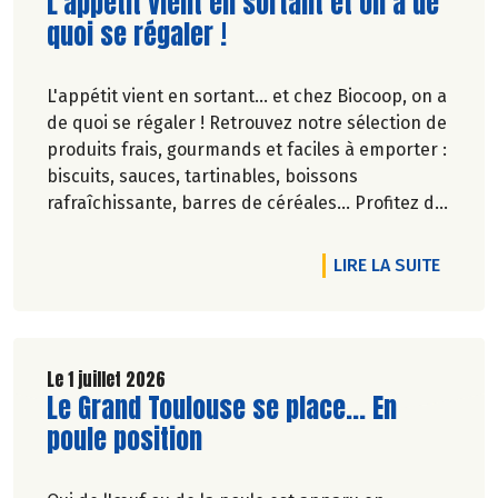
Lire la suite de l'article
L'appétit vient en sortant et on a de
quoi se régaler !
L'appétit vient en sortant... et chez Biocoop, on a
de quoi se régaler ! Retrouvez notre sélection de
produits frais, gourmands et faciles à emporter :
biscuits, sauces, tartinables, boissons
rafraîchissante, barres de céréales... Profitez de
20%* de remise sur une sélection de produits du
2 juillet au 12 août 2026 inclus.
DE L'A
LIRE LA SUITE
Le 1 juillet 2026
Lire la suite de l'article
Le Grand Toulouse se place... En
poule position