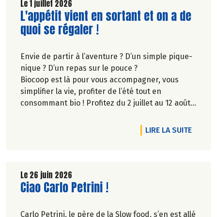
Le 1 juillet 2026
Lire la suite de l'article
L'appétit vient en sortant et on a de
quoi se régaler !
Envie de partir à l’aventure ? D’un simple pique-
nique ? D’un repas sur le pouce ?
Biocoop est là pour vous accompagner, vous
simplifier la vie, profiter de l’été tout en
consommant bio ! Profitez du 2 juillet au 12 août
inclus, jusqu'à -20% sur une sélection de
produits.
DE L'A
LIRE LA SUITE
Le 26 juin 2026
Lire la suite de l'article
Ciao Carlo Petrini !
Carlo Petrini, le père de la Slow food, s’en est allé