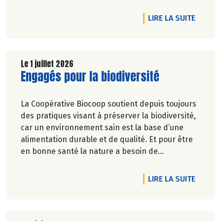
DE L'A
LIRE LA SUITE
Le 1 juillet 2026
Lire la suite de l'article
Engagés pour la biodiversité
La Coopérative Biocoop soutient depuis toujours
des pratiques visant à préserver la biodiversité,
car un environnement sain est la base d’une
alimentation durable et de qualité. Et pour être
en bonne santé la nature a besoin de
biodiversité.
DE L'A
LIRE LA SUITE