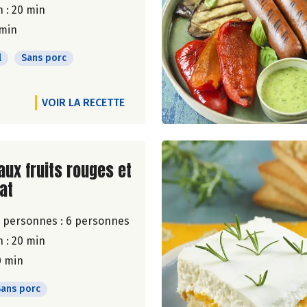
 : 20 min
 min
l
Sans porc
VOIR LA RECETTE
ite de la recette
aux fruits rouges et
at
 personnes :
6 personnes
 : 20 min
0 min
Sans porc