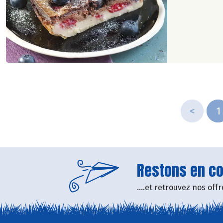
<
1
Restons en con
....et retrouvez nos of