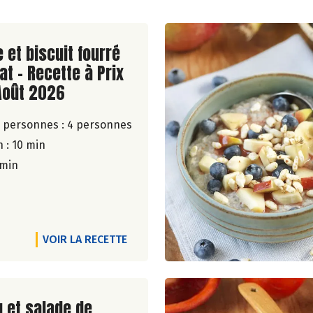
ite de la recette
 et biscuit fourré
at - Recette à Prix
Août 2026
 personnes :
4 personnes
 : 10 min
 min
VOIR LA RECETTE
ite de la recette
u et salade de