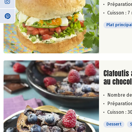
Préparation
Cuisson : 7
Plat principa
Lire la su
Clafoutis 
au chocol
Nombre de
Préparation
Cuisson : 3
Dessert