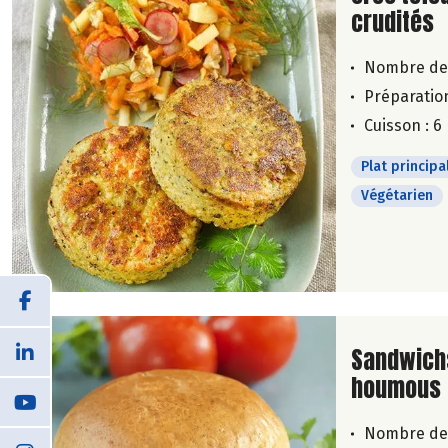
crudités
Nombre de
Préparation
Cuisson : 6
Plat principa
Végétarien
Lire la su
Sandwichs
houmous 
Nombre de