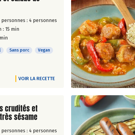
 personnes :
4 personnes
 : 15 min
 min
l
Sans porc
Vegan
VOIR LA RECETTE
ite de la recette
 crudités et
très sésame
 personnes :
4 personnes