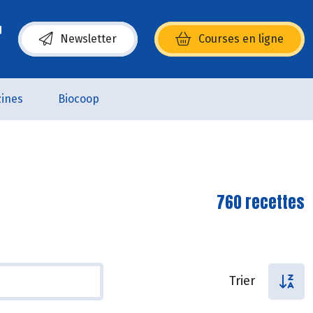
Newsletter
Courses en ligne
(s’ouvre dans une nouvelle fenêtre)
ines
Biocoop
760 recettes
Trier