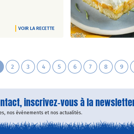
VOIR LA RECETTE
2
3
4
5
6
7
8
9
tact, inscrivez-vous à la newsletter
fres, nos événements et nos actualités.