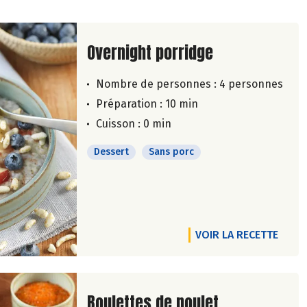
Lire la suite de la recette
Overnight porridge
Nombre de personnes :
4 personnes
Préparation : 10 min
Cuisson : 0 min
Dessert
Sans porc
VOIR LA RECETTE
Lire la suite de la recette
Boulettes de poulet