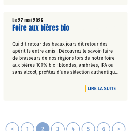
Le 27 mai 2026
Lire la suite de l'article
Foire aux bières bio
Qui dit retour des beaux jours dit retour des
apéritifs entre amis ! Découvrez le savoir-faire
de brasseurs de nos régions lors de notre foire
aux bières 100% bio : blondes, ambrées, IPA ou
sans alcool, profitez d'une sélection authentique
et engagée pour satisfaire toutes les envies.
DE L'A
LIRE LA SUITE
<
1
2
3
4
5
6
>