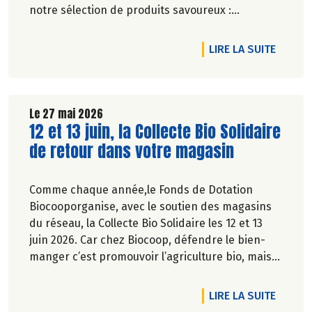
notre sélection de produits savoureux :
tartinables généreux, houmous onctueux, chips
croustillantes, gâteaux apéritifs gourmands, jus
DE L'A
LIRE LA SUITE
de fruits rafraîchissants, kombuchas pétillants...
Jusqu'à -20% du 28 mai au 1er juillet 2026.
Le 27 mai 2026
Lire la suite de l'article
12 et 13 juin, la Collecte Bio Solidaire
de retour dans votre magasin
Comme chaque année,le Fonds de Dotation
Biocooporganise, avec le soutien des magasins
du réseau, la Collecte Bio Solidaire les 12 et 13
juin 2026. Car chez Biocoop, défendre le bien-
manger c’est promouvoir l’agriculture bio, mais
aussi faciliter l’accès à tous à une alimentation
bio de qualité.
DE L'A
LIRE LA SUITE