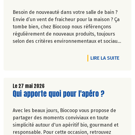
Besoin de nouveauté dans votre salle de bain ?
Envie d’un vent de fraicheur pour la maison ? Ça
tombe bien, chez Biocoop nous référençons
régulièrement de nouveaux produits, toujours
selon des critères environnementaux et sociaux
exigeants.
Une nouvelle marque rejoint nos rayons et vous
DE L'A
LIRE LA SUITE
allez l'adorer ! Faites de la place pour Bénécos !
Le 27 mai 2026
Lire la suite de l'article
Qui apporte quoi pour l'apéro ?
Avec les beaux jours, Biocoop vous propose de
partager des moments conviviaux en toute
simplicité autour d'un apéritif bio, gourmand et
responsable. Pour cette occasion, retrouvez