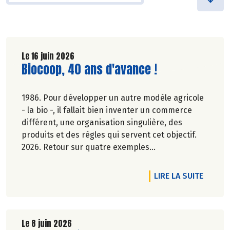
Le 16 juin 2026
Lire la suite de l'article
Biocoop, 40 ans d'avance !
1986. Pour développer un autre modèle agricole
- la bio -, il fallait bien inventer un commerce
différent, une organisation singulière, des
produits et des règles qui servent cet objectif.
2026. Retour sur quatre exemples
emblématiques, des avancées devenues des
évidences ou d'actualité dans la société.
DE L'A
LIRE LA SUITE
Elsa Quinel.
Le 8 juin 2026