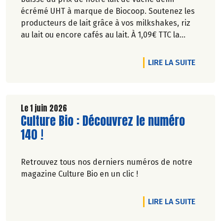
écrémé UHT à marque de Biocoop. Soutenez les
producteurs de lait grâce à vos milkshakes, riz
au lait ou encore cafés au lait. À 1,09€ TTC la
brique de lait d’1l, ça va en faire des crêpes !
DE L'A
LIRE LA SUITE
Le 1 juin 2026
Lire la suite de l'article
Culture Bio : Découvrez le numéro
140 !
Retrouvez tous nos derniers numéros de notre
magazine Culture Bio en un clic !
DE L'A
LIRE LA SUITE