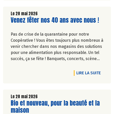
Le 28 mai 2026
Lire la suite de l'article
Venez fêter nos 40 ans avec nous !
Pas de crise de la quarantaine pour notre
Coopérative ! Vous êtes toujours plus nombreux à
venir chercher dans nos magasins des solutions
pour une alimentation plus responsable. Un tel
succès, ça se fête ! Banquets, concerts, scène
ouverte, fresque… découvrez des événements
partout en France.
DE L'A
LIRE LA SUITE
Le 28 mai 2026
Lire la suite de l'article
Bio et nouveau, pour la beauté et la
maison