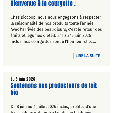
Lire la suite de l'article
Bienvenue à la courgette !
Chez Biocoop, nous nous engageons à respecter
la saisonnalité de nos produits toute l’année.
Avec l'arrivée des beaux jours, c'est le retour des
fruits et légumes d'été.Du 11 au 15 juin 2026
inclus, nos courgettes sont à l’honneur chez
Biocoop. Retrouvez tous nos engagements sur
notre site.
DE L'A
LIRE LA SUITE
Le 8 juin 2026
Lire la suite de l'article
Soutenons nos producteurs de lait
bio
Du 8 juin au 4 juillet 2026 inclus, profitez d’une
baisse du prix de notre lait de vache demi-