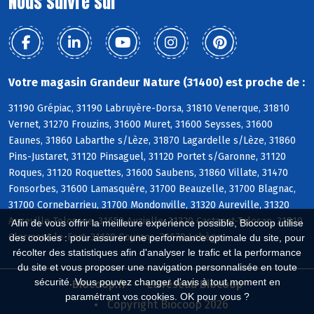
Nous suivre sur
Votre magasin Grandeur Nature (31400) est proche de :
31190 Grépiac, 31190 Labruyère-Dorsa, 31810 Venerque, 31810
Vernet, 31270 Frouzins, 31600 Muret, 31600 Seysses, 31600
Eaunes, 31860 Labarthe s/Lèze, 31870 Lagardelle s/Lèze, 31860
Pins-Justaret, 31120 Pinsaguel, 31120 Portet s/Garonne, 31120
Roques, 31120 Roquettes, 31600 Saubens, 31860 Villate, 31470
Fonsorbes, 31600 Lamasquère, 31700 Beauzelle, 31700 Blagnac,
31700 Cornebarrieu, 31700 Mondonville, 31320 Aureville, 31320
Auzeville-Tolosane, 31650 Auzielle, 31320 Castanet-Tolosan, 31810
Afin de vous offrir la meilleure expérience possible, Biocoop utilise
Clermont-le-Fort, 31120 Goyrans, 31670 Labège
des cookies : pour assurer une performance optimale du site, pour
récolter des statistiques afin d'analyser le trafic et la performance
du site et vous proposer une navigation personnalisée en toute
sécurité. Vous pouvez changer d'avis à tout moment en
Biocoop.fr
Le réseau Biocoop
paramétrant vos cookies. OK pour vous ?
Copyright Biocoop 2026