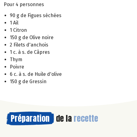
Pour 4 personnes
90 g de Figues séchées
1 Ail
1 Citron
150 g de Olive noire
2 Filets d'anchois
1 c. à s. de Câpres
Thym
Poivre
6 c. à s. de Huile d'olive
150 g de Gressin
Préparation
de la
recette