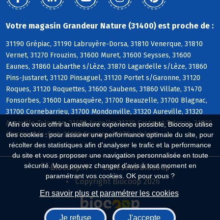
Votre magasin Grandeur Nature (31400) est proche de :
31190 Grépiac, 31190 Labruyère-Dorsa, 31810 Venerque, 31810
Vernet, 31270 Frouzins, 31600 Muret, 31600 Seysses, 31600
Eaunes, 31860 Labarthe s/Lèze, 31870 Lagardelle s/Lèze, 31860
Pins-Justaret, 31120 Pinsaguel, 31120 Portet s/Garonne, 31120
Roques, 31120 Roquettes, 31600 Saubens, 31860 Villate, 31470
Fonsorbes, 31600 Lamasquère, 31700 Beauzelle, 31700 Blagnac,
31700 Cornebarrieu, 31700 Mondonville, 31320 Aureville, 31320
Auzeville-Tolosane, 31650 Auzielle, 31320 Castanet-Tolosan, 31810
Afin de vous offrir la meilleure expérience possible, Biocoop utilise
Clermont-le-Fort, 31120 Goyrans, 31670 Labège
des cookies : pour assurer une performance optimale du site, pour
récolter des statistiques afin d'analyser le trafic et la performance
du site et vous proposer une navigation personnalisée en toute
sécurité. Vous pouvez changer d'avis à tout moment en
Biocoop.fr
Le réseau Biocoop
paramétrant vos cookies. OK pour vous ?
Copyright Biocoop 2026
En savoir plus et paramétrer les cookies
Je refuse
J'accepte