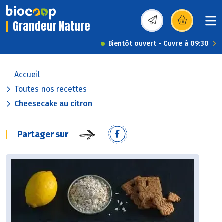
Grandeur Nature
(s’ouvre dans une nou
Bientôt ouvert - Ouvre à 09:30
Accueil
Toutes nos recettes
Cheesecake au citron
Partager sur