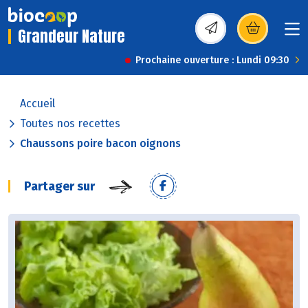
Grandeur Nature
(s’ouvre dans une nou
Prochaine ouverture : Lundi 09:30
Accueil
Toutes nos recettes
Chaussons poire bacon oignons
Partager sur