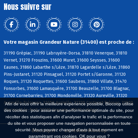
Nous suivre sur
Votre magasin Grandeur Nature (31400) est proche de :
31190 Grépiac, 31190 Labruyère-Dorsa, 31810 Venerque, 31810
Vernet, 31270 Frouzins, 31600 Muret, 31600 Seysses, 31600
Eaunes, 31860 Labarthe s/Lèze, 31870 Lagardelle s/Lèze, 31860
Pins-Justaret, 31120 Pinsaguel, 31120 Portet s/Garonne, 31120
Roques, 31120 Roquettes, 31600 Saubens, 31860 Villate, 31470
Fonsorbes, 31600 Lamasquère, 31700 Beauzelle, 31700 Blagnac,
31700 Cornebarrieu, 31700 Mondonville, 31320 Aureville, 31320
Auzeville-Tolosane, 31650 Auzielle, 31320 Castanet-Tolosan, 31810
Afin de vous offrir la meilleure expérience possible, Biocoop utilise
Clermont-le-Fort, 31120 Goyrans, 31670 Labège
des cookies : pour assurer une performance optimale du site, pour
récolter des statistiques afin d'analyser le trafic et la performance
du site et vous proposer une navigation personnalisée en toute
sécurité. Vous pouvez changer d'avis à tout moment en
Biocoop.fr
Le réseau Biocoop
paramétrant vos cookies. OK pour vous ?