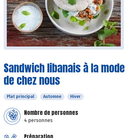
Sandwich libanais à la mode
de chez nous
Plat principal
Automne
Hiver
Nombre de personnes
4 personnes
Préparation