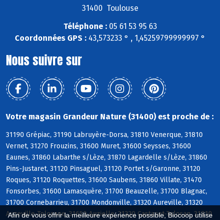
31400 Toulouse
Téléphone :
05 61 53 95 63
Coordonnées GPS :
43,573233 ° , 1,45259799999997 °
Nous suivre sur
Votre magasin Grandeur Nature (31400) est proche de :
31190 Grépiac, 31190 Labruyère-Dorsa, 31810 Venerque, 31810
Vernet, 31270 Frouzins, 31600 Muret, 31600 Seysses, 31600
Eaunes, 31860 Labarthe s/Lèze, 31870 Lagardelle s/Lèze, 31860
Pins-Justaret, 31120 Pinsaguel, 31120 Portet s/Garonne, 31120
Roques, 31120 Roquettes, 31600 Saubens, 31860 Villate, 31470
Fonsorbes, 31600 Lamasquère, 31700 Beauzelle, 31700 Blagnac,
31700 Cornebarrieu, 31700 Mondonville, 31320 Aureville, 31320
Auzeville-Tolosane, 31650 Auzielle, 31320 Castanet-Tolosan, 31810
Afin de vous offrir la meilleure expérience possible, Biocoop utilise