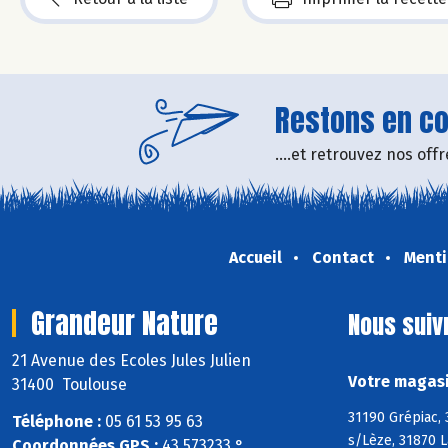
Restons en con
....et retrouvez nos of
Accueil
Contact
Menti
Grandeur Nature
Nous suiv
21 Avenue des Ecoles Jules Julien
Votre magasi
31400 Toulouse
31190 Grépiac,
Téléphone :
05 61 53 95 63
s/Lèze, 31870 L
Coordonnées GPS :
43,573233 ° ,