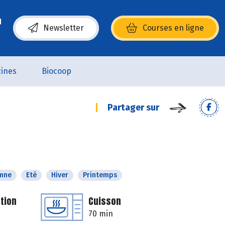
Newsletter
Courses en ligne
(s’ouvre dans une nouvelle fenêtre)
ines
Biocoop
Partager sur
mne
Eté
Hiver
Printemps
tion
Cuisson
70 min