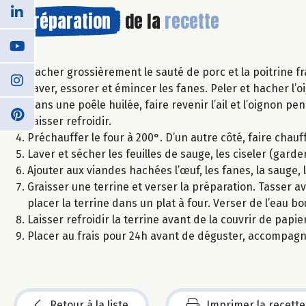
Préparation
de la
recette
Hacher grossièrement le sauté de porc et la poitrine fr
Laver, essorer et émincer les fanes. Peler et hacher l’oig
Dans une poêle huilée, faire revenir l’ail et l’oignon p
Laisser refroidir.
Préchauffer le four à 200°. D’un autre côté, faire chauff
Laver et sécher les feuilles de sauge, les ciseler (garder 
Ajouter aux viandes hachées l’œuf, les fanes, la sauge, 
Graisser une terrine et verser la préparation. Tasser av
placer la terrine dans un plat à four. Verser de l’eau b
Laisser refroidir la terrine avant de la couvrir de papier
Placer au frais pour 24h avant de déguster, accompagn
Retour à la liste
Imprimer la recette