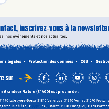
tact, inscrivez-vous à la newsletter
fres, nos événements et nos actualités.
ons légales
Protection des données
CGU
Gestio
re sur
n Grandeur Nature (31400) est proche de :
 31190 Labruyère-Dorsa, 31810 Venerque, 31810 Vernet, 31270 Frouzin
agardelle s/Lèze, 31860 Pins-Justaret, 31120 Pinsaguel, 31120 Porte