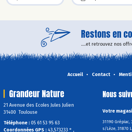
Restons en con
....et retrouvez nos of
Accueil
Contact
Menti
Grandeur Nature
Nous suiv
21 Avenue des Ecoles Jules Julien
Votre magasi
31400 Toulouse
31190 Grépiac,
Téléphone :
05 61 53 95 63
s/Lèze, 31870 L
Coordonnées GPS :
43,573233 ° ,