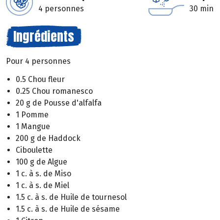
4 personnes
30 min
Ingrédients
Pour 4 personnes
0.5 Chou fleur
0.25 Chou romanesco
20 g de Pousse d'alfalfa
1 Pomme
1 Mangue
200 g de Haddock
Ciboulette
100 g de Algue
1 c. à s. de Miso
1 c. à s. de Miel
1.5 c. à s. de Huile de tournesol
1.5 c. à s. de Huile de sésame