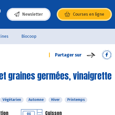
Newsletter
Courses en ligne
(s’ouvre dans une nouvelle fenêtre)
ines
Biocoop
Partager sur
et graines germées, vinaigrette
Végétarien
Automne
Hiver
Printemps
tion
Cuisson