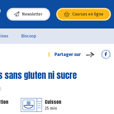
Newsletter
Courses en ligne
(s’ouvre dans une nouvelle fenêtre)
ines
Biocoop
Partager sur
sans gluten ni sucre
tion
Cuisson
25 min