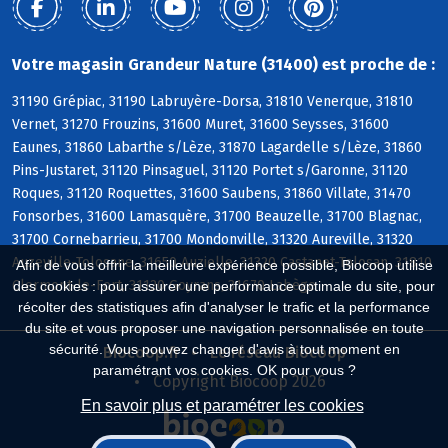
Votre magasin Grandeur Nature (31400) est proche de :
31190 Grépiac, 31190 Labruyère-Dorsa, 31810 Venerque, 31810
Vernet, 31270 Frouzins, 31600 Muret, 31600 Seysses, 31600
Eaunes, 31860 Labarthe s/Lèze, 31870 Lagardelle s/Lèze, 31860
Pins-Justaret, 31120 Pinsaguel, 31120 Portet s/Garonne, 31120
Roques, 31120 Roquettes, 31600 Saubens, 31860 Villate, 31470
Fonsorbes, 31600 Lamasquère, 31700 Beauzelle, 31700 Blagnac,
31700 Cornebarrieu, 31700 Mondonville, 31320 Aureville, 31320
Auzeville-Tolosane, 31650 Auzielle, 31320 Castanet-Tolosan, 31810
Afin de vous offrir la meilleure expérience possible, Biocoop utilise
Clermont-le-Fort, 31120 Goyrans, 31670 Labège
des cookies : pour assurer une performance optimale du site, pour
récolter des statistiques afin d'analyser le trafic et la performance
du site et vous proposer une navigation personnalisée en toute
sécurité. Vous pouvez changer d'avis à tout moment en
Biocoop.fr
Le réseau Biocoop
paramétrant vos cookies. OK pour vous ?
Copyright Biocoop 2026
En savoir plus et paramétrer les cookies