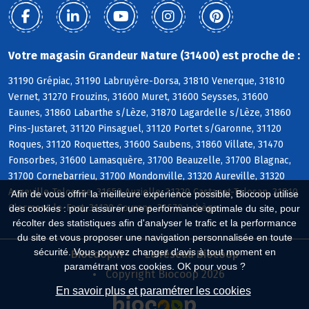
Votre magasin Grandeur Nature (31400) est proche de :
31190 Grépiac, 31190 Labruyère-Dorsa, 31810 Venerque, 31810
Vernet, 31270 Frouzins, 31600 Muret, 31600 Seysses, 31600
Eaunes, 31860 Labarthe s/Lèze, 31870 Lagardelle s/Lèze, 31860
Pins-Justaret, 31120 Pinsaguel, 31120 Portet s/Garonne, 31120
Roques, 31120 Roquettes, 31600 Saubens, 31860 Villate, 31470
Fonsorbes, 31600 Lamasquère, 31700 Beauzelle, 31700 Blagnac,
31700 Cornebarrieu, 31700 Mondonville, 31320 Aureville, 31320
Auzeville-Tolosane, 31650 Auzielle, 31320 Castanet-Tolosan, 31810
Afin de vous offrir la meilleure expérience possible, Biocoop utilise
Clermont-le-Fort, 31120 Goyrans, 31670 Labège
des cookies : pour assurer une performance optimale du site, pour
récolter des statistiques afin d'analyser le trafic et la performance
du site et vous proposer une navigation personnalisée en toute
sécurité. Vous pouvez changer d'avis à tout moment en
Biocoop.fr
Le réseau Biocoop
paramétrant vos cookies. OK pour vous ?
Copyright Biocoop 2026
En savoir plus et paramétrer les cookies