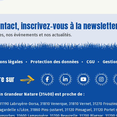
tact, inscrivez-vous à la newsletter
fres, nos événements et nos actualités.
ons légales
Protection des données
CGU
Gestio
re sur
n Grandeur Nature (31400) est proche de :
 31190 Labruyère-Dorsa, 31810 Venerque, 31810 Vernet, 31270 Frouzin
agardelle s/Lèze, 31860 Pins-Justaret, 31120 Pinsaguel, 31120 Porte
Fonsorbes, 31600 Lamasquère, 31700 Beauzelle, 31700 Blagnac, 31700 C