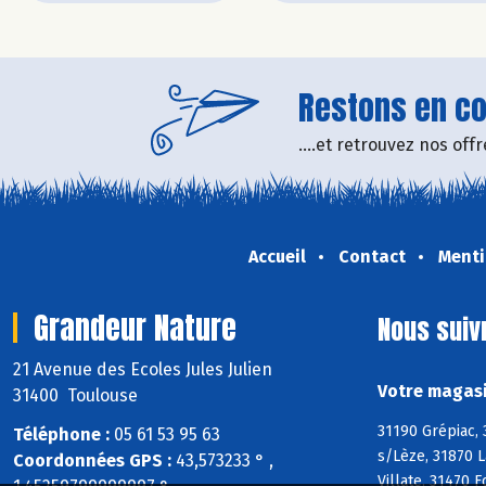
Restons en con
....et retrouvez nos of
Accueil
Contact
Menti
Grandeur Nature
Nous suiv
21 Avenue des Ecoles Jules Julien
Votre magasi
31400 Toulouse
31190 Grépiac,
Téléphone :
05 61 53 95 63
s/Lèze, 31870 L
Coordonnées GPS :
43,573233 ° ,
Villate, 31470 