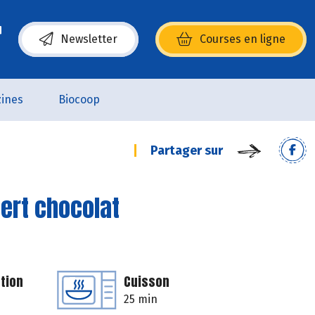
Newsletter
Courses en ligne
(s’ouvre dans une nouvelle fenêtre)
ines
Biocoop
Partager sur
ert chocolat
tion
Cuisson
25 min