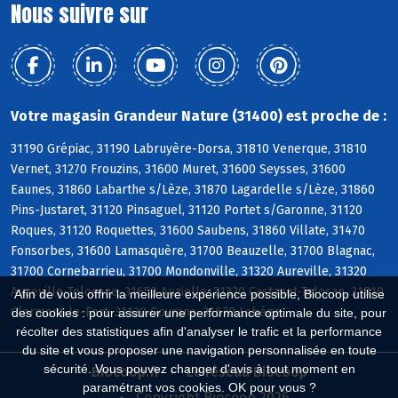
Nous suivre sur
Votre magasin Grandeur Nature (31400) est proche de :
31190 Grépiac, 31190 Labruyère-Dorsa, 31810 Venerque, 31810
Vernet, 31270 Frouzins, 31600 Muret, 31600 Seysses, 31600
Eaunes, 31860 Labarthe s/Lèze, 31870 Lagardelle s/Lèze, 31860
Pins-Justaret, 31120 Pinsaguel, 31120 Portet s/Garonne, 31120
Roques, 31120 Roquettes, 31600 Saubens, 31860 Villate, 31470
Fonsorbes, 31600 Lamasquère, 31700 Beauzelle, 31700 Blagnac,
31700 Cornebarrieu, 31700 Mondonville, 31320 Aureville, 31320
Auzeville-Tolosane, 31650 Auzielle, 31320 Castanet-Tolosan, 31810
Afin de vous offrir la meilleure expérience possible, Biocoop utilise
Clermont-le-Fort, 31120 Goyrans, 31670 Labège
des cookies : pour assurer une performance optimale du site, pour
récolter des statistiques afin d'analyser le trafic et la performance
du site et vous proposer une navigation personnalisée en toute
sécurité. Vous pouvez changer d'avis à tout moment en
Biocoop.fr
Le réseau Biocoop
paramétrant vos cookies. OK pour vous ?
Copyright Biocoop 2026