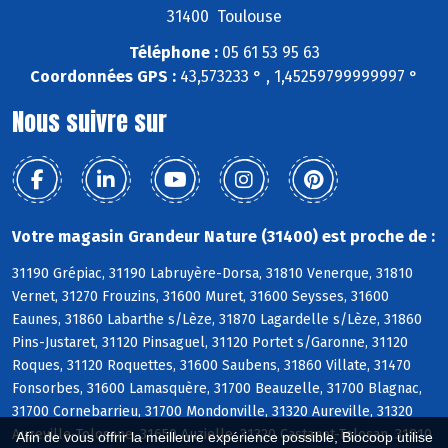
31400 Toulouse
Téléphone :
05 61 53 95 63
Coordonnées GPS :
43,573233 ° , 1,45259799999997 °
Nous suivre sur
Votre magasin Grandeur Nature (31400) est proche de :
31190 Grépiac, 31190 Labruyère-Dorsa, 31810 Venerque, 31810
Vernet, 31270 Frouzins, 31600 Muret, 31600 Seysses, 31600
Eaunes, 31860 Labarthe s/Lèze, 31870 Lagardelle s/Lèze, 31860
Pins-Justaret, 31120 Pinsaguel, 31120 Portet s/Garonne, 31120
Roques, 31120 Roquettes, 31600 Saubens, 31860 Villate, 31470
Fonsorbes, 31600 Lamasquère, 31700 Beauzelle, 31700 Blagnac,
31700 Cornebarrieu, 31700 Mondonville, 31320 Aureville, 31320
Auzeville-Tolosane, 31650 Auzielle, 31320 Castanet-Tolosan, 31810
Afin de vous offrir la meilleure expérience possible, Biocoop utilise