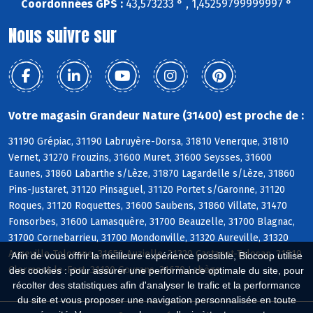
Coordonnées GPS :
43,573233 ° , 1,45259799999997 °
Nous suivre sur
Votre magasin Grandeur Nature (31400) est proche de :
31190 Grépiac, 31190 Labruyère-Dorsa, 31810 Venerque, 31810
Vernet, 31270 Frouzins, 31600 Muret, 31600 Seysses, 31600
Eaunes, 31860 Labarthe s/Lèze, 31870 Lagardelle s/Lèze, 31860
Pins-Justaret, 31120 Pinsaguel, 31120 Portet s/Garonne, 31120
Roques, 31120 Roquettes, 31600 Saubens, 31860 Villate, 31470
Fonsorbes, 31600 Lamasquère, 31700 Beauzelle, 31700 Blagnac,
31700 Cornebarrieu, 31700 Mondonville, 31320 Aureville, 31320
Auzeville-Tolosane, 31650 Auzielle, 31320 Castanet-Tolosan, 31810
Afin de vous offrir la meilleure expérience possible, Biocoop utilise
Clermont-le-Fort, 31120 Goyrans, 31670 Labège
des cookies : pour assurer une performance optimale du site, pour
récolter des statistiques afin d'analyser le trafic et la performance
du site et vous proposer une navigation personnalisée en toute