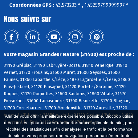
Coordonnées GPS :
43,573233 ° , 1,45259799999997 °
Nous suivre sur
Votre magasin Grandeur Nature (31400) est proche de :
31190 Grépiac, 31190 Labruyère-Dorsa, 31810 Venerque, 31810
Vernet, 31270 Frouzins, 31600 Muret, 31600 Seysses, 31600
Eaunes, 31860 Labarthe s/Lèze, 31870 Lagardelle s/Lèze, 31860
Pins-Justaret, 31120 Pinsaguel, 31120 Portet s/Garonne, 31120
Roques, 31120 Roquettes, 31600 Saubens, 31860 Villate, 31470
Fonsorbes, 31600 Lamasquère, 31700 Beauzelle, 31700 Blagnac,
31700 Cornebarrieu, 31700 Mondonville, 31320 Aureville, 31320
Auzeville-Tolosane, 31650 Auzielle, 31320 Castanet-Tolosan, 31810
Afin de vous offrir la meilleure expérience possible, Biocoop utilise
Clermont-le-Fort, 31120 Goyrans, 31670 Labège
des cookies : pour assurer une performance optimale du site, pour
récolter des statistiques afin d'analyser le trafic et la performance
du site et vous proposer une navigation personnalisée en toute