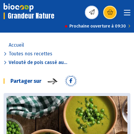
Grandeur Nature
(s’ouvre dans une nou
Prochaine ouverture à 09:30
Accueil
Toutes nos recettes
Velouté de pois cassé au...
Partager sur