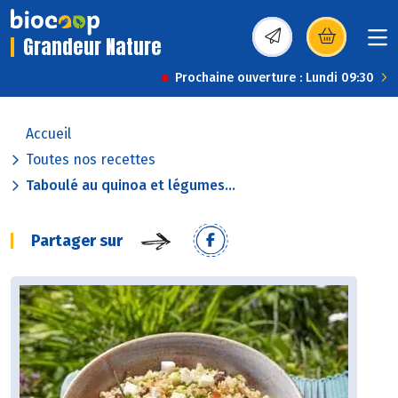
Grandeur Nature
(s’ouvre dans une nou
Prochaine ouverture : Lundi 09:30
Accueil
Toutes nos recettes
Taboulé au quinoa et légumes...
Partager sur