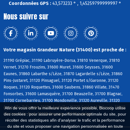
Coordonnées GPS :
43,573233 ° , 1,45259799999997 °
Nous suivre sur
Votre magasin Grandeur Nature (31400) est proche de :
31190 Grépiac, 31190 Labruyère-Dorsa, 31810 Venerque, 31810
Vernet, 31270 Frouzins, 31600 Muret, 31600 Seysses, 31600
Eaunes, 31860 Labarthe s/Lèze, 31870 Lagardelle s/Lèze, 31860
Pins-Justaret, 31120 Pinsaguel, 31120 Portet s/Garonne, 31120
Roques, 31120 Roquettes, 31600 Saubens, 31860 Villate, 31470
Fonsorbes, 31600 Lamasquère, 31700 Beauzelle, 31700 Blagnac,
31700 Cornebarrieu, 31700 Mondonville, 31320 Aureville, 31320
Auzeville-Tolosane, 31650 Auzielle, 31320 Castanet-Tolosan, 31810
Afin de vous offrir la meilleure expérience possible, Biocoop utilise
Clermont-le-Fort, 31120 Goyrans, 31670 Labège
des cookies : pour assurer une performance optimale du site, pour
récolter des statistiques afin d'analyser le trafic et la performance
du site et vous proposer une navigation personnalisée en toute