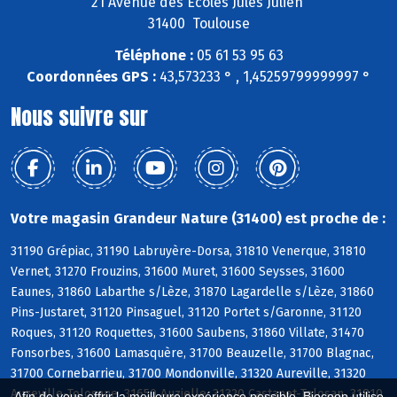
21 Avenue des Ecoles Jules Julien
31400 Toulouse
Téléphone :
05 61 53 95 63
Coordonnées GPS :
43,573233 ° , 1,45259799999997 °
Nous suivre sur
Votre magasin Grandeur Nature (31400) est proche de :
31190 Grépiac, 31190 Labruyère-Dorsa, 31810 Venerque, 31810
Vernet, 31270 Frouzins, 31600 Muret, 31600 Seysses, 31600
Eaunes, 31860 Labarthe s/Lèze, 31870 Lagardelle s/Lèze, 31860
Pins-Justaret, 31120 Pinsaguel, 31120 Portet s/Garonne, 31120
Roques, 31120 Roquettes, 31600 Saubens, 31860 Villate, 31470
Fonsorbes, 31600 Lamasquère, 31700 Beauzelle, 31700 Blagnac,
31700 Cornebarrieu, 31700 Mondonville, 31320 Aureville, 31320
Auzeville-Tolosane, 31650 Auzielle, 31320 Castanet-Tolosan, 31810
Afin de vous offrir la meilleure expérience possible, Biocoop utilise