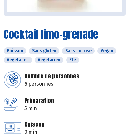
Cocktail limo-grenade
Boisson
Sans gluten
Sans lactose
Vegan
Végétalien
Végétarien
Eté
Nombre de personnes
6 personnes
Préparation
5 min
Cuisson
0 min