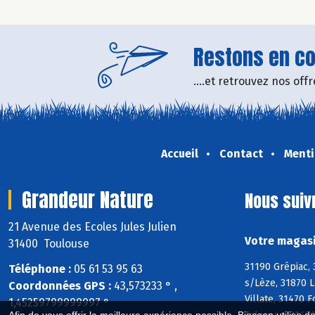
Restons en con
....et retrouvez nos of
Accueil
Contact
Menti
Grandeur Nature
Nous suiv
21 Avenue des Ecoles Jules Julien
Votre magasi
31400 Toulouse
31190 Grépiac,
Téléphone :
05 61 53 95 63
s/Lèze, 31870 L
Coordonnées GPS :
43,573233 ° ,
Villate, 31470 
1,45259799999997 °