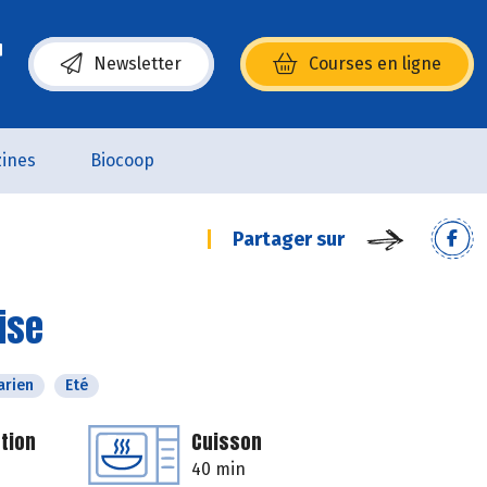
Newsletter
Courses en ligne
(s’ouvre dans une nouvelle fenêtre)
ines
Biocoop
Partager sur
ise
arien
Eté
tion
Cuisson
40 min