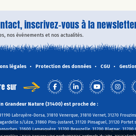
tact, inscrivez-vous à la newsletter
fres, nos événements et nos actualités.
ons légales
Protection des données
CGU
Gestio
re sur
n Grandeur Nature (31400) est proche de :
 31190 Labruyère-Dorsa, 31810 Venerque, 31810 Vernet, 31270 Frouzin
agardelle s/Lèze, 31860 Pins-Justaret, 31120 Pinsaguel, 31120 Porte
Fonsorbes, 31600 Lamasquère, 31700 Beauzelle, 31700 Blagnac, 31700 C