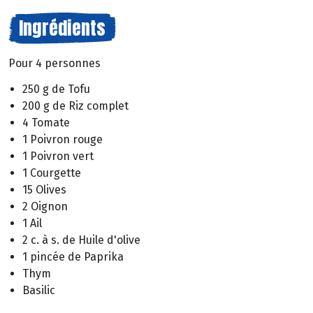
Ingrédients
Pour 4 personnes
250 g de Tofu
200 g de Riz complet
4 Tomate
1 Poivron rouge
1 Poivron vert
1 Courgette
15 Olives
2 Oignon
1 Ail
2 c. à s. de Huile d'olive
1 pincée de Paprika
Thym
Basilic