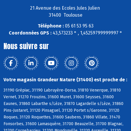
21 Avenue des Ecoles Jules Julien
31400 Toulouse
Téléphone :
05 61 53 95 63
Coordonnées GPS :
43,573233 ° , 1,45259799999997 °
Nous suivre sur
Votre magasin Grandeur Nature (31400) est proche de :
31190 Grépiac, 31190 Labruyère-Dorsa, 31810 Venerque, 31810
Vernet, 31270 Frouzins, 31600 Muret, 31600 Seysses, 31600
Eaunes, 31860 Labarthe s/Lèze, 31870 Lagardelle s/Lèze, 31860
Pins-Justaret, 31120 Pinsaguel, 31120 Portet s/Garonne, 31120
Roques, 31120 Roquettes, 31600 Saubens, 31860 Villate, 31470
Fonsorbes, 31600 Lamasquère, 31700 Beauzelle, 31700 Blagnac,
31700 Cornebarrieu, 31700 Mondonville, 31320 Aureville, 31320