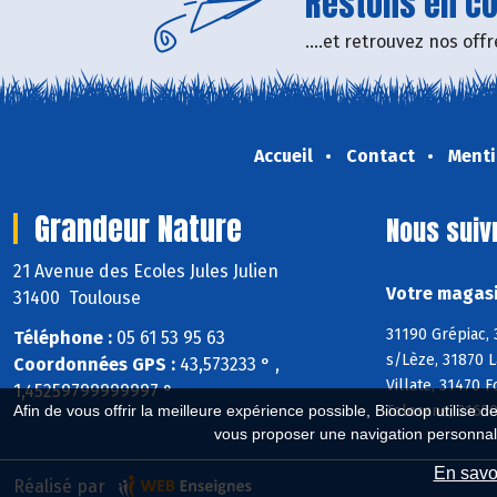
Restons en con
....et retrouvez nos of
Accueil
Contact
Menti
Grandeur Nature
Nous suiv
21 Avenue des Ecoles Jules Julien
Votre magasi
31400 Toulouse
31190 Grépiac,
Téléphone :
05 61 53 95 63
s/Lèze, 31870 L
Coordonnées GPS :
43,573233 ° ,
Villate, 31470 
1,45259799999997 °
Tolosane, 31650
Afin de vous offrir la meilleure expérience possible, Biocoop utilise d
vous proposer une navigation personnal
En savoi
Réalisé par