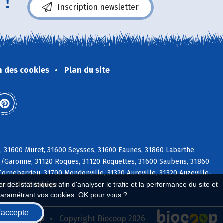
 !
Inscription newsletter
n des cookies
Plan du site
s, 31600 Muret, 31600 Seysses, 31600 Eaunes, 31860 Labarthe
t s/Garonne, 31120 Roques, 31120 Roquettes, 31600 Saubens, 31860
ornebarrieu, 31700 Mondonville, 31320 Aureville, 31320 Auzeville-
rans, 31670 Labège
 des statistiques afin d'analyser le trafic et la performance du site et
paramétrant vos cookies. OK pour vous ?
'accepte
seau Biocoop
Copyright Biocoop 2026