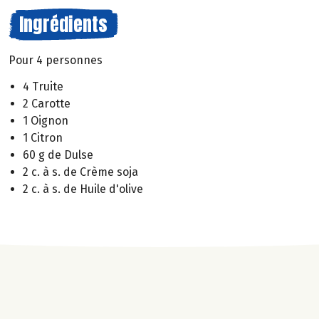
Ingrédients
Pour 4 personnes
4 Truite
2 Carotte
1 Oignon
1 Citron
60 g de Dulse
2 c. à s. de Crème soja
2 c. à s. de Huile d'olive