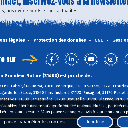
tact, inscrivez-vous à la newsletter
fres, nos événements et nos actualités.
ons légales
Protection des données
CGU
Gestio
re sur
n Grandeur Nature (31400) est proche de :
 31190 Labruyère-Dorsa, 31810 Venerque, 31810 Vernet, 31270 Frouzin
agardelle s/Lèze, 31860 Pins-Justaret, 31120 Pinsaguel, 31120 Porte
Fonsorbes, 31600 Lamasquère, 31700 Beauzelle, 31700 Blagnac, 31700 C
 Auzielle, 31320 Castanet-Tolosan, 31810 Clermont-le-Fort, 31120 Goy
es cookies : pour assurer une performance optimale du site, pour récolter
isée en toute sécurité. Vous pouvez changer d'avis à tout moment en 
r plus et paramétrer les cookies
Je refuse
J
Biocoop.fr
Le ré