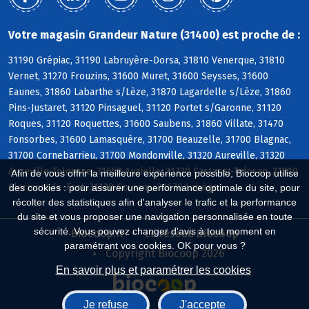
Votre magasin Grandeur Nature (31400) est proche de :
31190 Grépiac, 31190 Labruyère-Dorsa, 31810 Venerque, 31810
Vernet, 31270 Frouzins, 31600 Muret, 31600 Seysses, 31600
Eaunes, 31860 Labarthe s/Lèze, 31870 Lagardelle s/Lèze, 31860
Pins-Justaret, 31120 Pinsaguel, 31120 Portet s/Garonne, 31120
Roques, 31120 Roquettes, 31600 Saubens, 31860 Villate, 31470
Fonsorbes, 31600 Lamasquère, 31700 Beauzelle, 31700 Blagnac,
31700 Cornebarrieu, 31700 Mondonville, 31320 Aureville, 31320
Auzeville-Tolosane, 31650 Auzielle, 31320 Castanet-Tolosan, 31810
Afin de vous offrir la meilleure expérience possible, Biocoop utilise
Clermont-le-Fort, 31120 Goyrans, 31670 Labège
des cookies : pour assurer une performance optimale du site, pour
récolter des statistiques afin d'analyser le trafic et la performance
du site et vous proposer une navigation personnalisée en toute
sécurité. Vous pouvez changer d'avis à tout moment en
Biocoop.fr
Le réseau Biocoop
paramétrant vos cookies. OK pour vous ?
Copyright Biocoop 2026
En savoir plus et paramétrer les cookies
Je refuse
J'accepte