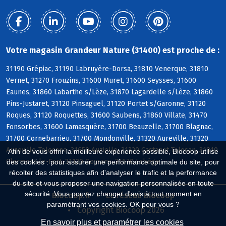
Votre magasin Grandeur Nature (31400) est proche de :
31190 Grépiac, 31190 Labruyère-Dorsa, 31810 Venerque, 31810
Vernet, 31270 Frouzins, 31600 Muret, 31600 Seysses, 31600
Eaunes, 31860 Labarthe s/Lèze, 31870 Lagardelle s/Lèze, 31860
Pins-Justaret, 31120 Pinsaguel, 31120 Portet s/Garonne, 31120
Roques, 31120 Roquettes, 31600 Saubens, 31860 Villate, 31470
Fonsorbes, 31600 Lamasquère, 31700 Beauzelle, 31700 Blagnac,
31700 Cornebarrieu, 31700 Mondonville, 31320 Aureville, 31320
Auzeville-Tolosane, 31650 Auzielle, 31320 Castanet-Tolosan, 31810
Afin de vous offrir la meilleure expérience possible, Biocoop utilise
Clermont-le-Fort, 31120 Goyrans, 31670 Labège
des cookies : pour assurer une performance optimale du site, pour
récolter des statistiques afin d'analyser le trafic et la performance
du site et vous proposer une navigation personnalisée en toute
sécurité. Vous pouvez changer d'avis à tout moment en
Biocoop.fr
Le réseau Biocoop
paramétrant vos cookies. OK pour vous ?
Copyright Biocoop 2026
En savoir plus et paramétrer les cookies