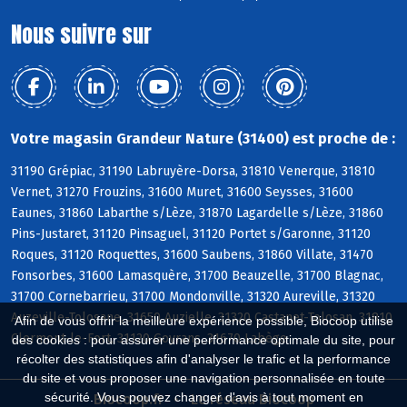
Nous suivre sur
Votre magasin Grandeur Nature (31400) est proche de :
31190 Grépiac, 31190 Labruyère-Dorsa, 31810 Venerque, 31810
Vernet, 31270 Frouzins, 31600 Muret, 31600 Seysses, 31600
Eaunes, 31860 Labarthe s/Lèze, 31870 Lagardelle s/Lèze, 31860
Pins-Justaret, 31120 Pinsaguel, 31120 Portet s/Garonne, 31120
Roques, 31120 Roquettes, 31600 Saubens, 31860 Villate, 31470
Fonsorbes, 31600 Lamasquère, 31700 Beauzelle, 31700 Blagnac,
31700 Cornebarrieu, 31700 Mondonville, 31320 Aureville, 31320
Auzeville-Tolosane, 31650 Auzielle, 31320 Castanet-Tolosan, 31810
Afin de vous offrir la meilleure expérience possible, Biocoop utilise
Clermont-le-Fort, 31120 Goyrans, 31670 Labège
des cookies : pour assurer une performance optimale du site, pour
récolter des statistiques afin d'analyser le trafic et la performance
du site et vous proposer une navigation personnalisée en toute
sécurité. Vous pouvez changer d'avis à tout moment en
Biocoop.fr
Le réseau Biocoop