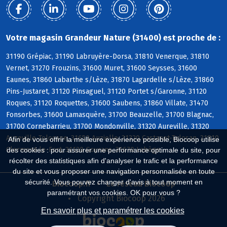
Votre magasin Grandeur Nature (31400) est proche de :
31190 Grépiac, 31190 Labruyère-Dorsa, 31810 Venerque, 31810
Vernet, 31270 Frouzins, 31600 Muret, 31600 Seysses, 31600
Eaunes, 31860 Labarthe s/Lèze, 31870 Lagardelle s/Lèze, 31860
Pins-Justaret, 31120 Pinsaguel, 31120 Portet s/Garonne, 31120
Roques, 31120 Roquettes, 31600 Saubens, 31860 Villate, 31470
Fonsorbes, 31600 Lamasquère, 31700 Beauzelle, 31700 Blagnac,
31700 Cornebarrieu, 31700 Mondonville, 31320 Aureville, 31320
Auzeville-Tolosane, 31650 Auzielle, 31320 Castanet-Tolosan, 31810
Afin de vous offrir la meilleure expérience possible, Biocoop utilise
Clermont-le-Fort, 31120 Goyrans, 31670 Labège
des cookies : pour assurer une performance optimale du site, pour
récolter des statistiques afin d'analyser le trafic et la performance
du site et vous proposer une navigation personnalisée en toute
sécurité. Vous pouvez changer d'avis à tout moment en
Biocoop.fr
Le réseau Biocoop
paramétrant vos cookies. OK pour vous ?
Copyright Biocoop 2026
En savoir plus et paramétrer les cookies