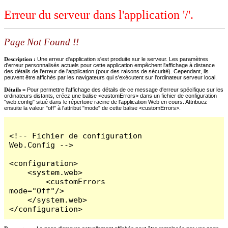
Erreur du serveur dans l'application '/'.
Page Not Found !!
Description :
Une erreur d'application s'est produite sur le serveur. Les paramètres
d'erreur personnalisés actuels pour cette application empêchent l'affichage à distance
des détails de l'erreur de l'application (pour des raisons de sécurité). Cependant, ils
peuvent être affichés par les navigateurs qui s'exécutent sur l'ordinateur serveur local.
Détails =
Pour permettre l'affichage des détails de ce message d'erreur spécifique sur les
ordinateurs distants, créez une balise <customErrors> dans un fichier de configuration
"web.config" situé dans le répertoire racine de l'application Web en cours. Attribuez
ensuite la valeur "off" à l'attribut "mode" de cette balise <customErrors>.
<!-- Fichier de configuration 
Web.Config -->

<configuration>

    <system.web>

        <customErrors 
mode="Off"/>

    </system.web>

</configuration>