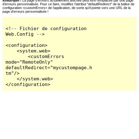
Remarques :
La page d'erreurs actuellement affichée peut être remplacée par une page
d'erreurs personnalisée. Pour ce faire, modifiez l'attribut "defaultRedirect" de la balise de
configuration <customErrors> de l'application, de sorte qu'il pointe vers une URL de la
page d'erreurs personnalisée !
<!-- Fichier de configuration 
Web.Config -->

<configuration>

    <system.web>

        <customErrors 
mode="RemoteOnly" 
defaultRedirect="mycustompage.h
tm"/>

    </system.web>

</configuration>