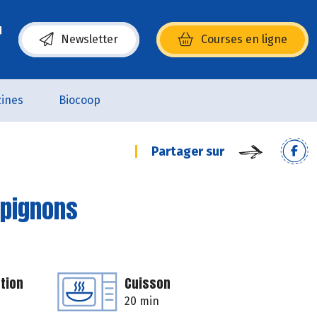
Newsletter
Courses en ligne
(s’ouvre dans une nouvelle fenêtre)
ines
Biocoop
Partager sur
mpignons
tion
Cuisson
20 min