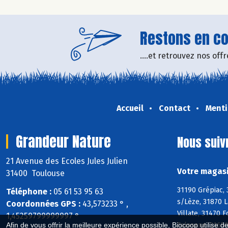
Restons en con
....et retrouvez nos of
Accueil
Contact
Menti
Grandeur Nature
Nous suiv
21 Avenue des Ecoles Jules Julien
Votre magasi
31400 Toulouse
31190 Grépiac,
Téléphone :
05 61 53 95 63
s/Lèze, 31870 L
Coordonnées GPS :
43,573233 ° ,
Villate, 31470 
1,45259799999997 °
Tolosane, 31650
Afin de vous offrir la meilleure expérience possible, Biocoop utilise d