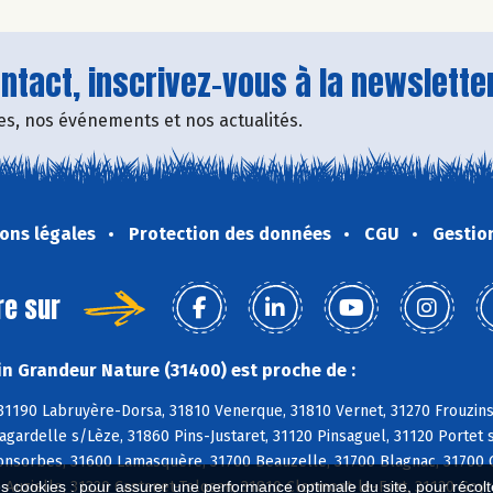
tact, inscrivez-vous à la newsletter
fres, nos événements et nos actualités.
ons légales
Protection des données
CGU
Gestio
re sur
n Grandeur Nature (31400) est proche de :
 31190 Labruyère-Dorsa, 31810 Venerque, 31810 Vernet, 31270 Frouzin
agardelle s/Lèze, 31860 Pins-Justaret, 31120 Pinsaguel, 31120 Porte
Fonsorbes, 31600 Lamasquère, 31700 Beauzelle, 31700 Blagnac, 31700 C
 Auzielle, 31320 Castanet-Tolosan, 31810 Clermont-le-Fort, 31120 Goy
es cookies : pour assurer une performance optimale du site, pour récolter