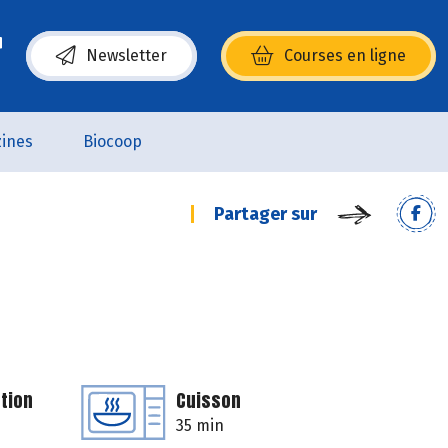
Newsletter
Courses en ligne
(s’ouvre dans une nouvelle fenêtre)
ines
Biocoop
Partager sur
tion
Cuisson
35 min