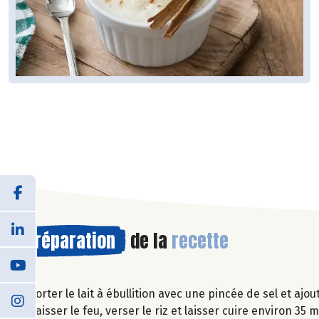
Préparation
de la
recette
Porter le lait à ébullition avec une pincée de sel et ajou
Baisser le feu, verser le riz et laisser cuire environ 