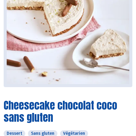
Cheesecake chocolat coco
sans gluten
Dessert
Sans gluten
Végétarien