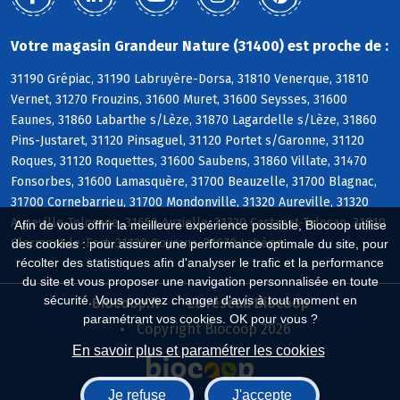
Votre magasin Grandeur Nature (31400) est proche de :
31190 Grépiac, 31190 Labruyère-Dorsa, 31810 Venerque, 31810
Vernet, 31270 Frouzins, 31600 Muret, 31600 Seysses, 31600
Eaunes, 31860 Labarthe s/Lèze, 31870 Lagardelle s/Lèze, 31860
Pins-Justaret, 31120 Pinsaguel, 31120 Portet s/Garonne, 31120
Roques, 31120 Roquettes, 31600 Saubens, 31860 Villate, 31470
Fonsorbes, 31600 Lamasquère, 31700 Beauzelle, 31700 Blagnac,
31700 Cornebarrieu, 31700 Mondonville, 31320 Aureville, 31320
Auzeville-Tolosane, 31650 Auzielle, 31320 Castanet-Tolosan, 31810
Afin de vous offrir la meilleure expérience possible, Biocoop utilise
Clermont-le-Fort, 31120 Goyrans, 31670 Labège
des cookies : pour assurer une performance optimale du site, pour
récolter des statistiques afin d'analyser le trafic et la performance
du site et vous proposer une navigation personnalisée en toute
sécurité. Vous pouvez changer d'avis à tout moment en
Biocoop.fr
Le réseau Biocoop
paramétrant vos cookies. OK pour vous ?
Copyright Biocoop 2026
En savoir plus et paramétrer les cookies
Je refuse
J'accepte