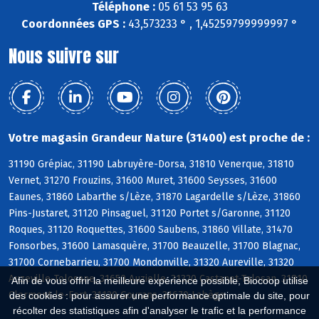
Téléphone :
05 61 53 95 63
Coordonnées GPS :
43,573233 ° , 1,45259799999997 °
Nous suivre sur
Votre magasin Grandeur Nature (31400) est proche de :
31190 Grépiac, 31190 Labruyère-Dorsa, 31810 Venerque, 31810
Vernet, 31270 Frouzins, 31600 Muret, 31600 Seysses, 31600
Eaunes, 31860 Labarthe s/Lèze, 31870 Lagardelle s/Lèze, 31860
Pins-Justaret, 31120 Pinsaguel, 31120 Portet s/Garonne, 31120
Roques, 31120 Roquettes, 31600 Saubens, 31860 Villate, 31470
Fonsorbes, 31600 Lamasquère, 31700 Beauzelle, 31700 Blagnac,
31700 Cornebarrieu, 31700 Mondonville, 31320 Aureville, 31320
Auzeville-Tolosane, 31650 Auzielle, 31320 Castanet-Tolosan, 31810
Afin de vous offrir la meilleure expérience possible, Biocoop utilise
Clermont-le-Fort, 31120 Goyrans, 31670 Labège
des cookies : pour assurer une performance optimale du site, pour
récolter des statistiques afin d'analyser le trafic et la performance