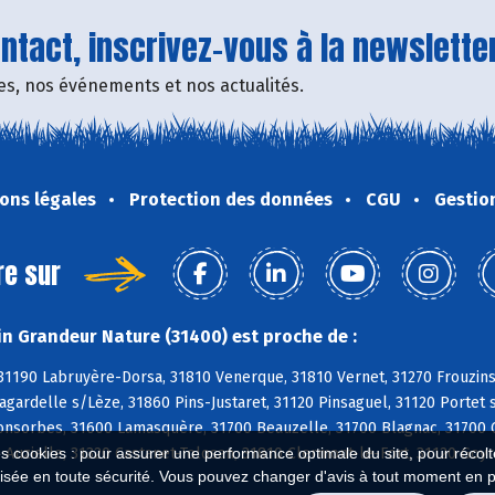
tact, inscrivez-vous à la newsletter
fres, nos événements et nos actualités.
ons légales
Protection des données
CGU
Gestio
re sur
n Grandeur Nature (31400) est proche de :
 31190 Labruyère-Dorsa, 31810 Venerque, 31810 Vernet, 31270 Frouzin
agardelle s/Lèze, 31860 Pins-Justaret, 31120 Pinsaguel, 31120 Porte
Fonsorbes, 31600 Lamasquère, 31700 Beauzelle, 31700 Blagnac, 31700 C
 Auzielle, 31320 Castanet-Tolosan, 31810 Clermont-le-Fort, 31120 Goy
es cookies : pour assurer une performance optimale du site, pour récolter
isée en toute sécurité. Vous pouvez changer d'avis à tout moment en 