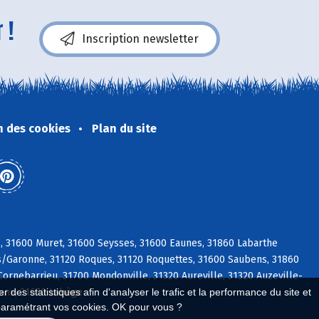
 !
Inscription newsletter
n des cookies
Plan du site
s, 31600 Muret, 31600 Seysses, 31600 Eaunes, 31860 Labarthe
t s/Garonne, 31120 Roques, 31120 Roquettes, 31600 Saubens, 31860
ornebarrieu, 31700 Mondonville, 31320 Aureville, 31320 Auzeville-
rans, 31670 Labège
 des statistiques afin d'analyser le trafic et la performance du site et
paramétrant vos cookies. OK pour vous ?