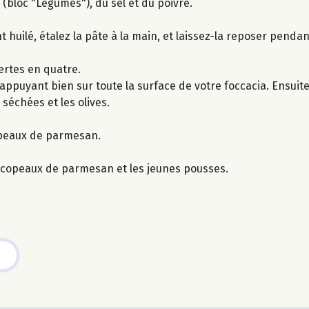
(bloc "Légumes"), du sel et du poivre.
 huilé, étalez la pâte à la main, et laissez-la reposer pendan
vertes en quatre.
ppuyant bien sur toute la surface de votre foccacia. Ensuite,
 séchées et les olives.
opeaux de parmesan.
es copeaux de parmesan et les jeunes pousses.