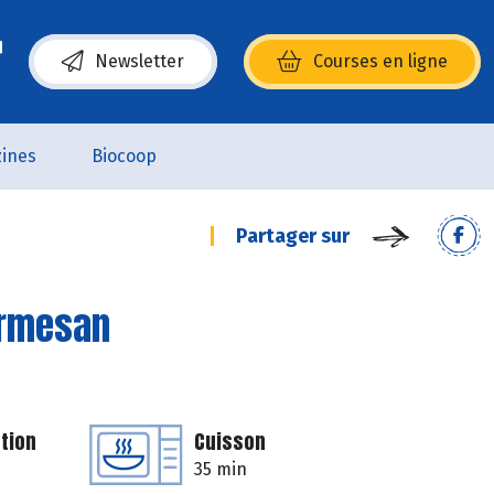
Newsletter
Courses en ligne
(s’ouvre dans une nouvelle fenêtre)
ines
Biocoop
Partager sur
armesan
tion
Cuisson
35 min