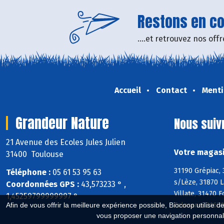
Restons en con
....et retrouvez nos of
Accueil
Contact
Menti
Grandeur Nature
Nous suiv
21 Avenue des Ecoles Jules Julien
Votre magasi
31400 Toulouse
31190 Grépiac,
Téléphone :
05 61 53 95 63
s/Lèze, 31870 L
Coordonnées GPS :
43,573233 ° ,
Villate, 31470 
1,45259799999997 °
Tolosane, 31650
Afin de vous offrir la meilleure expérience possible, Biocoop utilise d
vous proposer une navigation personnal