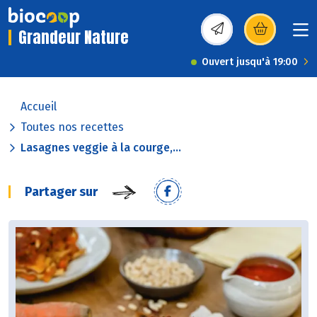
Grandeur Nature
(s’ouvre dans une nou
Ouvert jusqu'à 19:00
Accueil
Toutes nos recettes
Lasagnes veggie à la courge,...
Partager sur