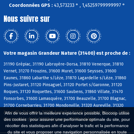
Coordonnées GPS :
43,573233 ° , 1,45259799999997 °
Nous suivre sur
Votre magasin Grandeur Nature (31400) est proche de :
31190 Grépiac, 31190 Labruyère-Dorsa, 31810 Venerque, 31810
Vernet, 31270 Frouzins, 31600 Muret, 31600 Seysses, 31600
Eaunes, 31860 Labarthe s/Lèze, 31870 Lagardelle s/Lèze, 31860
Pins-Justaret, 31120 Pinsaguel, 31120 Portet s/Garonne, 31120
Roques, 31120 Roquettes, 31600 Saubens, 31860 Villate, 31470
Fonsorbes, 31600 Lamasquère, 31700 Beauzelle, 31700 Blagnac,
31700 Cornebarrieu, 31700 Mondonville, 31320 Aureville, 31320
Auzeville-Tolosane, 31650 Auzielle, 31320 Castanet-Tolosan, 31810
Afin de vous offrir la meilleure expérience possible, Biocoop utilise
Clermont-le-Fort, 31120 Goyrans, 31670 Labège
des cookies : pour assurer une performance optimale du site, pour
récolter des statistiques afin d'analyser le trafic et la performance
du site et vous proposer une navigation personnalisée en toute