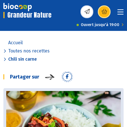
Grandeur Nature
(s’ouvre dans une nou
Ouvert jusqu'à 19:00
Accueil
Toutes nos recettes
Chili sin carne
Partager sur