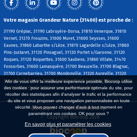
Votre magasin Grandeur Nature (31400) est proche de :
31190 Grépiac, 31190 Labruyère-Dorsa, 31810 Venerque, 31810
Vernet, 31270 Frouzins, 31600 Muret, 31600 Seysses, 31600
Eaunes, 31860 Labarthe s/Lèze, 31870 Lagardelle s/Lèze, 31860
Pins-Justaret, 31120 Pinsaguel, 31120 Portet s/Garonne, 31120
Roques, 31120 Roquettes, 31600 Saubens, 31860 Villate, 31470
Fonsorbes, 31600 Lamasquère, 31700 Beauzelle, 31700 Blagnac,
31700 Cornebarrieu, 31700 Mondonville, 31320 Aureville, 31320
Auzeville-Tolosane, 31650 Auzielle, 31320 Castanet-Tolosan, 31810
Afin de vous offrir la meilleure expérience possible, Biocoop utilise
Clermont-le-Fort, 31120 Goyrans, 31670 Labège
des cookies : pour assurer une performance optimale du site, pour
récolter des statistiques afin d'analyser le trafic et la performance
du site et vous proposer une navigation personnalisée en toute
sécurité. Vous pouvez changer d'avis à tout moment en
Biocoop.fr
Le réseau Biocoop
paramétrant vos cookies. OK pour vous ?
Copyright Biocoop 2026
En savoir plus et paramétrer les cookies