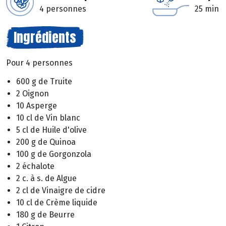
4 personnes
25 min
Ingrédients
Pour 4 personnes
600 g de Truite
2 Oignon
10 Asperge
10 cl de Vin blanc
5 cl de Huile d'olive
200 g de Quinoa
100 g de Gorgonzola
2 échalote
2 c. à s. de Algue
2 cl de Vinaigre de cidre
10 cl de Crème liquide
180 g de Beurre