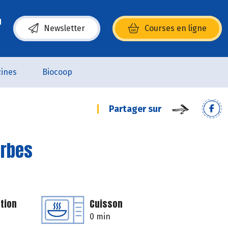
Newsletter
Courses en ligne
(s’ouvre dans une nouvelle fenêtre)
ines
Biocoop
Partager sur
erbes
tion
Cuisson
0 min