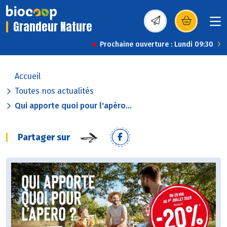
Grandeur Nature
(s’ouvre dans une nou
Prochaine ouverture : Lundi 09:30
Accueil
Toutes nos actualités
Qui apporte quoi pour l'apéro...
Partager sur