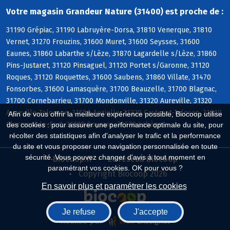
Votre magasin Grandeur Nature (31400) est proche de :
31190 Grépiac, 31190 Labruyère-Dorsa, 31810 Venerque, 31810
Vernet, 31270 Frouzins, 31600 Muret, 31600 Seysses, 31600
Eaunes, 31860 Labarthe s/Lèze, 31870 Lagardelle s/Lèze, 31860
Pins-Justaret, 31120 Pinsaguel, 31120 Portet s/Garonne, 31120
Roques, 31120 Roquettes, 31600 Saubens, 31860 Villate, 31470
Fonsorbes, 31600 Lamasquère, 31700 Beauzelle, 31700 Blagnac,
31700 Cornebarrieu, 31700 Mondonville, 31320 Aureville, 31320
Auzeville-Tolosane, 31650 Auzielle, 31320 Castanet-Tolosan, 31810
Afin de vous offrir la meilleure expérience possible, Biocoop utilise
Clermont-le-Fort, 31120 Goyrans, 31670 Labège
des cookies : pour assurer une performance optimale du site, pour
récolter des statistiques afin d'analyser le trafic et la performance
du site et vous proposer une navigation personnalisée en toute
sécurité. Vous pouvez changer d'avis à tout moment en
Biocoop.fr
Le réseau Biocoop
paramétrant vos cookies. OK pour vous ?
Copyright Biocoop 2026
En savoir plus et paramétrer les cookies
Je refuse
J'accepte
Réalisé par